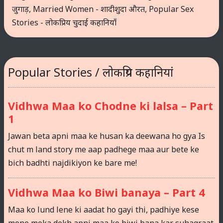
जुगाड़
,
Married Women - शादीशुदा औरत
,
Popular Sex
Stories - लोकप्रिय चुदाई कहानियाँ
Popular Stories / लोकप्रिय कहानियां
Vidhwa Maa ko Chodne ki lalsa – Part
1
Jawan beta apni maa ke husan ka deewana ho gya Is
chut m land story me aap padhege maa aur bete ke
bich badhti najdikiyon ke bare me!
Vidhwa Maa ko Biwi banaya – Part 4
Maa ko lund lene ki aadat ho gayi thi, padhiye kese
mene moka dekh apni maa ko biwi bana kar suhagraat