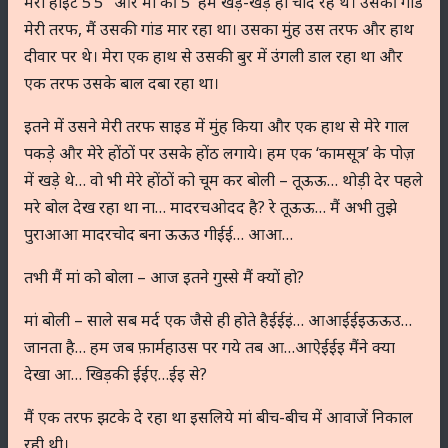
मेरी हाइट 5’5″ और मां की 5′ हम खड़े-खड़े ही चोद रहे थे। उसकी गांड
मेरी तरफ, मैं उसकी गांड मार रहा था। उसका मुंह उस तरफ और हाथ
दीवार पर थे। मेरा एक हाथ से उसकी बुर में उंगली डाल रहा था और
एक तरफ उसके बाल दबा रहा था।
इतने में उसने मेरी तरफ साइड में मुंह किया और एक हाथ से मेरे गाल
पकड़े और मेरे होंठों पर उसके होंठ लगाये। हम एक ‘कामसूत्र’ के पोज़
में खड़े थे… वो भी मेरे होंठों को चूम कर बोली – तूऊऊ… थोड़ी देर पहले
मरे बोल देख रहा था ना… मादरचओदद है? रे तूऊऊ… मैं अभी तुझे
पुराआआ मादरचोद बना ऊऊउ गीईई… आआ…
तभी मैं मां को बोला – आज इतने गुस्से मैं क्यों हो?
मां बोली – साले सब मर्द एक जैसे ही होते हैईईइं… आआईईइऊऊउ…
जानता है… हम जब फ़ार्महाउस पर गये तब आ…आऐईईइ मैंने क्या
देखा आ… खिड़की ईईए…ईइ से?
मैं एक तरफ झटके दे रहा था इसलिये मां बीच-बीच में आवाजें निकाल
रही थी।