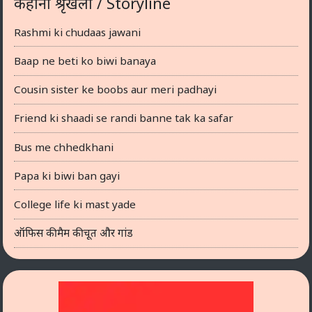
कहानी श्रृंखला / Storyline
Rashmi ki chudaas jawani
Baap ne beti ko biwi banaya
Cousin sister ke boobs aur meri padhayi
Friend ki shaadi se randi banne tak ka safar
Bus me chhedkhani
Papa ki biwi ban gayi
College life ki mast yade
ऑफिस की मैम की चूत और गांड