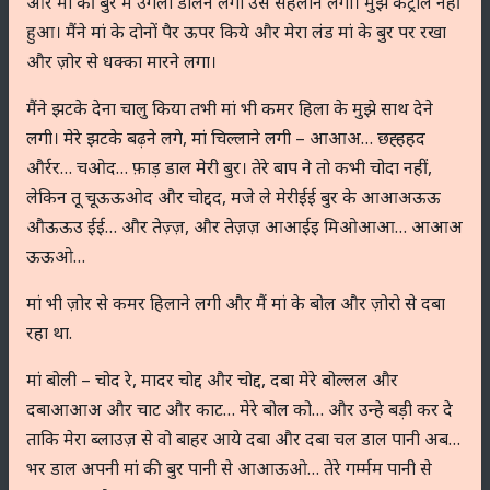
और मां की बुर में उंगली डालने लगा उसे सहलाने लगा। मुझे कंट्रोल नहीं
हुआ। मैंने मां के दोनों पैर ऊपर किये और मेरा लंड मां के बुर पर रखा
और ज़ोर से धक्का मारने लगा।
मैंने झटके देना चालु किया तभी मां भी कमर हिला के मुझे साथ देने
लगी। मेरे झटके बढ़ने लगे, मां चिल्लाने लगी – आआअ… छह्हहद
और्रर… चओद… फ़ाड़ डाल मेरी बुर। तेरे बाप ने तो कभी चोदा नहीं,
लेकिन तू चूऊऊओद और चोद्दद, मजे ले मेरीईई बुर के आआअऊऊ
औऊऊउ ईई… और तेज़्ज़, और तेज़ज़ आआईइ मिओआआ… आआअ
ऊऊओ…
मां भी ज़ोर से कमर हिलाने लगी और मैं मां के बोल और ज़ोरो से दबा
रहा था.
मां बोली – चोद रे, मादर चोद्द और चोद्द, दबा मेरे बोल्लल और
दबाआआअ और चाट और काट… मेरे बोल को… और उन्हे बड़ी कर दे
ताकि मेरा ब्लाउज़ से वो बाहर आये दबा और दबा चल डाल पानी अब…
भर डाल अपनी मां की बुर पानी से आआऊओ… तेरे गर्म्मम पानी से