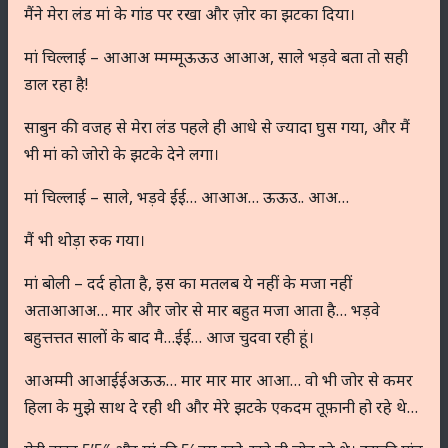
मैंने मेरा लंड मां के गांड पर रखा और ज़ोर का झटका दिया।
मां चिल्लाई – आआअ म्मम्मूऊऊउ आआअ, साले भड़वे बता तो सही
डाल रहा है!
साबुन की वजह से मेरा लंड पहले ही आधे से ज्यादा घुस गया, और मैं
भी मां को जोरो के झटके देने लगा।
मां चिल्लाई – साले, भड़वे ईई… आआअ… ऊऊउ.. आअ…
मैं भी थोड़ा रुक गया।
मां बोली – दर्द होता है, इस का मतलब ये नहीं के मजा नहीं
अताआआअ… मार और जोर से मार बहुत मजा आता है… भड़वे
बहुत्तत्तत सालों के बाद मै…ईई… आज चुदवा रही हूं।
आअम्मी आआईईअऊऊ… मार मार मार आआ… वो भी जोर से कमर
हिला के मुझे साथ दे रही थी और मेरे झटके एकदम तूफ़ानी हो रहे थे…