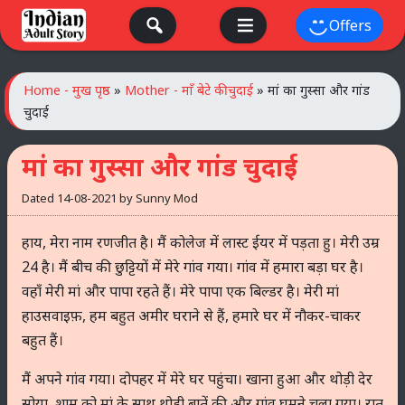
Skip
Offers
to
content
Home - मुख पृष्ठ
»
Mother - माँ बेटे की चुदाई
»
मां का गुस्सा और गांड
चुदाई
मां का गुस्सा और गांड चुदाई
Dated
14-08-2021
by
Sunny Mod
हाय, मेरा नाम रणजीत है। मैं कोलेज में लास्ट ईयर में पड़ता हु। मेरी उम्र
24 है। मैं बीच की छुट्टियों में मेरे गांव गया। गांव में हमारा बड़ा घर है।
वहाँ मेरी मां और पापा रहते हैं। मेरे पापा एक बिल्डर है। मेरी मां
हाउसवाइफ़, हम बहुत अमीर घराने से हैं, हमारे घर में नौकर-चाकर
बहुत हैं।
मैं अपने गांव गया। दोपहर में मेरे घर पहुंचा। खाना हुआ और थोड़ी देर
सोया, शाम को मां के साथ थोड़ी बातें की और गांव घूमने चला गया। रात